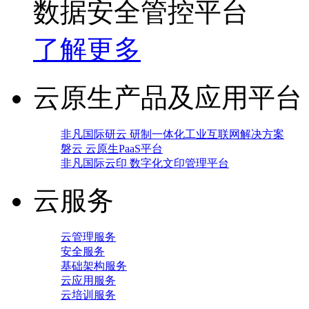
数据安全管控平台
了解更多
云原生产品及应用平台
非凡国际研云 研制一体化工业互联网解决方案
磐云 云原生PaaS平台
非凡国际云印 数字化文印管理平台
云服务
云管理服务
安全服务
基础架构服务
云应用服务
云培训服务