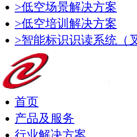
>低空场景解决方案
>低空培训解决方案
>智能标识识读系统（
首页
产品及服务
行业解决方案