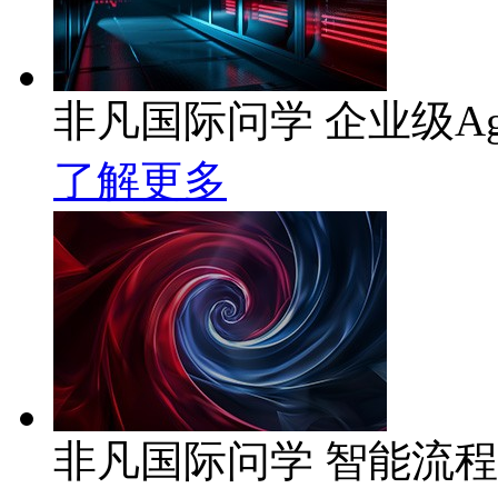
非凡国际问学 企业级Ag
了解更多
非凡国际问学 智能流