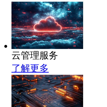
云管理服务
了解更多