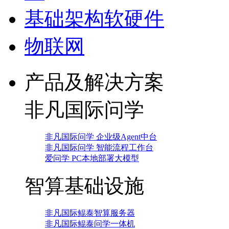
基础架构软硬件
物联网
产品及解决方案
非凡国际问学
非凡国际问学 企业级Agent中台
非凡国际问学 智能流程工作台
爱问学 PC本地部署大模型
智算基础设施
非凡国际鲲泰智算服务器
非凡国际鲲泰问学一体机