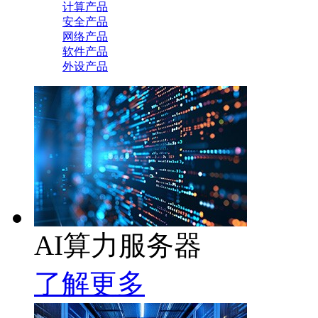
计算产品
安全产品
网络产品
软件产品
外设产品
AI算力服务器
了解更多