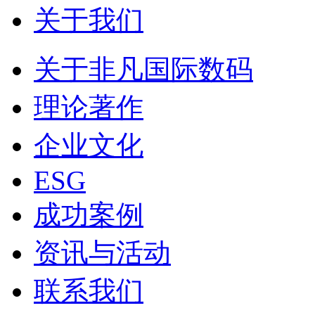
关于我们
关于非凡国际数码
理论著作
企业文化
ESG
成功案例
资讯与活动
联系我们