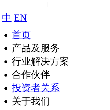
中
EN
首页
产品及服务
行业解决方案
合作伙伴
投资者关系
关于我们