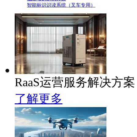
智能标识识读系统（叉车专用）
RaaS运营服务解决方案
了解更多