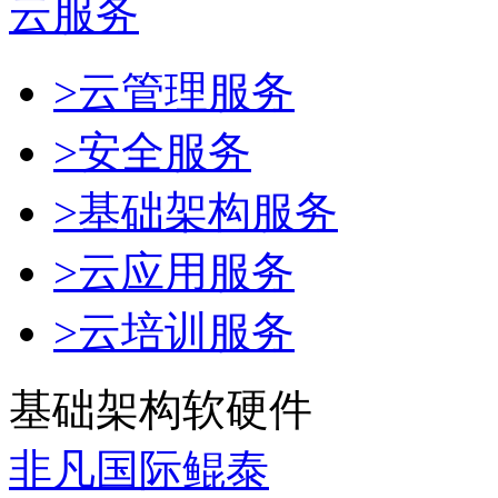
云服务
>云管理服务
>安全服务
>基础架构服务
>云应用服务
>云培训服务
基础架构软硬件
非凡国际鲲泰