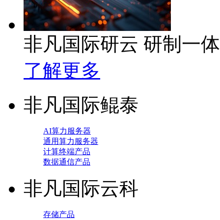
非凡国际研云 研制一
了解更多
非凡国际鲲泰
AI算力服务器
通用算力服务器
计算终端产品
数据通信产品
非凡国际云科
存储产品